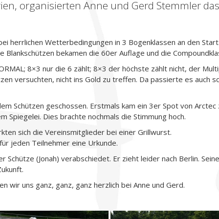
rien, organisierten Anne und Gerd Stemmler das 
bei herrlichen Wetterbedingungen in 3 Bogenklassen an den Start
e Blankschützen bekamen die 60er Auflage und die Compoundkla
L; 8×3 nur die 6 zählt; 8×3 der höchste zählt nicht, der Multipl
zen versuchten, nicht ins Gold zu treffen. Da passierte es auch s
jedem Schützen geschossen. Erstmals kam ein 3er Spot von Arctec z
m Spiegelei. Dies brachte nochmals die Stimmung hoch.
ten sich die Vereinsmitglieder bei einer Grillwurst.
 für jeden Teilnehmer eine Urkunde.
Schütze (Jonah) verabschiedet. Er zieht leider nach Berlin. Sein
Zukunft.
en wir uns ganz, ganz, ganz herzlich bei Anne und Gerd.