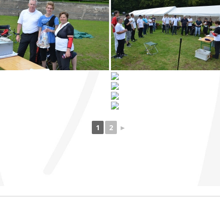
1
2
►