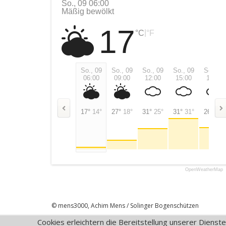
So., 09 06:00
Mäßig bewölkt
17
|
°C
°F
So., 09
So., 09
So., 09
So., 09
So., 09
06:00
09:00
12:00
15:00
18:00
17°
14°
27°
18°
31°
25°
31°
31°
26°
26°
OpenWeatherMap
© mens3000, Achim Mens / Solinger Bogenschützen
Cookies erleichtern die Bereitstellung unserer Dienst