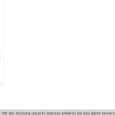
So., 09
Mo., 10
Mo., 10
Mo., 10
Mo., 10
21:00
00:00
03:00
06:00
09:00
21°
21°
18°
18°
16°
16°
20°
20°
27°
27°
e. Mit der Nutzung unserer Dienste erklären Sie sich damit einv